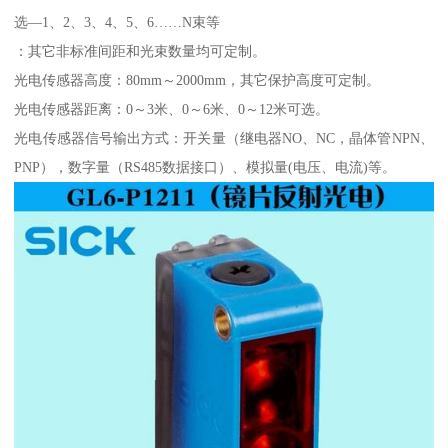
选—1、2、3、4、5、6……N束等
：其它非标准间距和光束数量均可定制。
光电传感器高度：80mm～2000mm，其它保护高度可定制。
光电传感器距离：0～3米、0～6米、0～12米可选。
光电传感器信号输出方式：开关量（继电器NO、NC，晶体管NPN、
PNP），数字量（RS485数据接口）、模拟量(电压、电流)等。