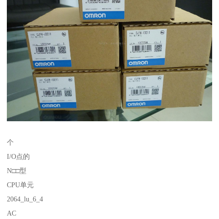
个
I/O点的
N□□型
CPU单元
2064_lu_6_4
AC