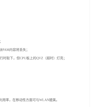
；
块PAM内容将丢失；
行时取下，但CPU板上的QVZ（超时）灯亮；
利用率，在移动性方面可与WLAN媲美。