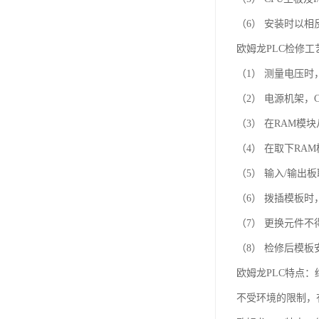
（6） 安装时以相
欧姆龙PLC检修
（1） 测量电压
（2） 电源机架，
（3） 在RAM模
（4） 在取下R
（5） 输入/输出
（6） 拨插模板
（7） 更换元件不
（8） 检修后模
欧姆龙PLC特点：
不受环境的限制，