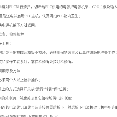
或季度对PLC进行清扫，切断给PLC供电的电源把电源机架、CPU主板及
复后送电并启动PLC主机。认真清扫PLC箱内卫生；
更换电源机架下方过滤网。
前准备、检修规程
好工具；
件的功能不出故障及模板不损坏，必须用保护装置及认真作防静电准备工作
调度和操作工联系好，需挂检修牌处挂好检修牌。
拆装顺序及方法
，必须两个人以上监护操作；
面板上的方式选择开关从“运行”转到“停”位置；
C供电的总电源，然后关闭其它给模坂供电的电源；
架相连的电源线记清线号及连接位置后拆下，然后拆下电源机架与机柜相连
及I/0板可在旋转模板下方的螺丝后拆下；