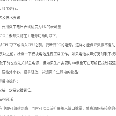
反顺序进行。
工艺及技术要求
时，要用数字电压表或精度为1%的表测量
CPU主板都只能在主电源切断时取下；
块从CPU取下或插入CPU之前，要断开PC的电源，这样才能保证数据不混乱
AM模块之前，检查一下模块电池是否正常工作，如果电池故障灯亮时取下模
板取下前也应先关掉总电源，但如果生产需要时I/0板也可在可编程控制器运
时，要格外小心，轻拿轻放，并运离产生静电的物品；
得带电操作；
板安装一定要安插到位。
结构灵活
有电即可组建网络，同时可以灵活扩展接入端口数量，使资源保持较高的