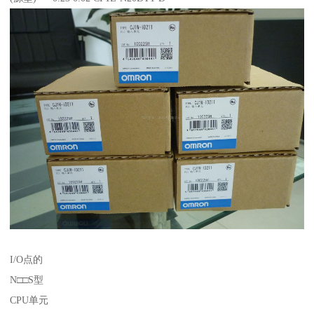
I/O点的
N□□S型
CPU单元