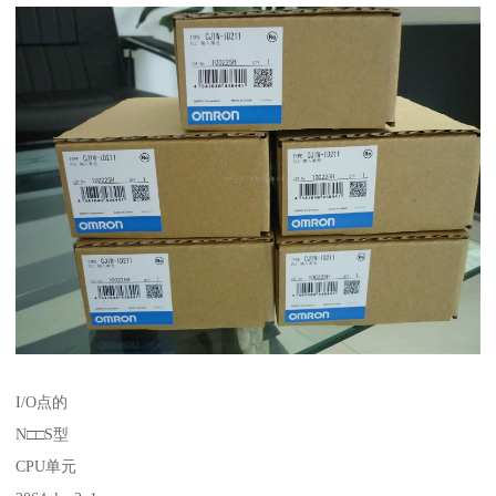
I/O点的
N□□S型
CPU单元