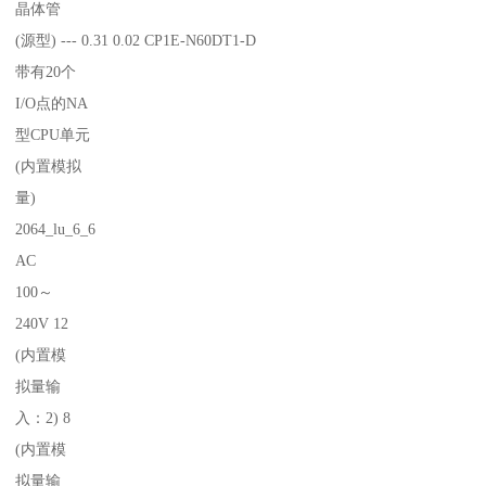
晶体管
(源型) --- 0.31 0.02 CP1E-N60DT1-D
带有20个
I/O点的NA
型CPU单元
(内置模拟
量)
2064_lu_6_6
AC
100～
240V 12
(内置模
拟量输
入：2) 8
(内置模
拟量输