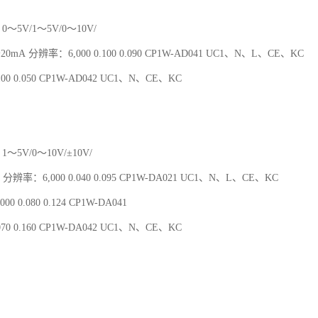
0～5V/1～5V/0～10V/
～20mA 分辨率：6,000 0.100 0.090 CP1W-AD041 UC1、N、L、CE、KC
00 0.050 CP1W-AD042 UC1、N、CE、KC
1～5V/0～10V/±10V/
 分辨率：6,000 0.040 0.095 CP1W-DA021 UC1、N、L、CE、KC
00 0.080 0.124 CP1W-DA041
70 0.160 CP1W-DA042 UC1、N、CE、KC