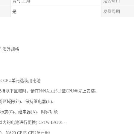
青岛,上海
是否进口
是
发货周期
号 海外规格
CP1E CPU单元选装用电池
持以下区域时，请在N/NA□□(S□)型CPU单元上安装。
份区域除外)、保持继电器(H)、
标志(C)、继电器(A)、时钟功能
的电池进行更换) CP1W-BAT01 --
0、NA20 CP1E CPU单元用)