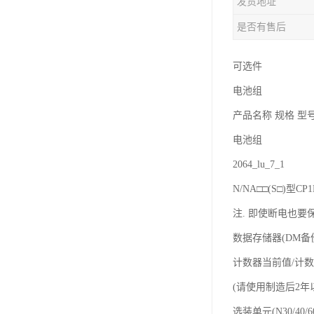
发货地址
是否有售后
可选件
电池组
产品名称 规格 型
电池组
2064_lu_7_1
N/NA□□(S□)型
注. 即使断电也要保
数据存储器(DM备
计数器当前值/计数
(请使用制造后2年以内
选装单元(N30/40/6