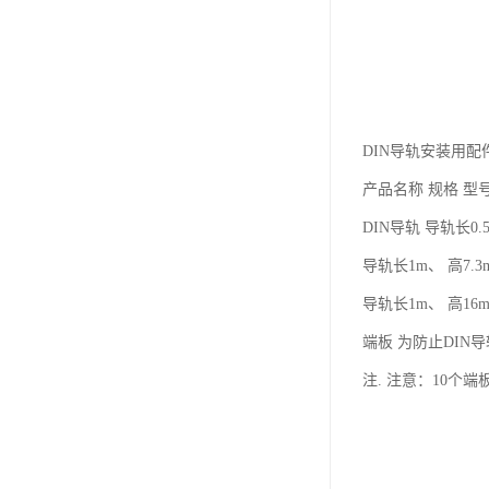
DIN导轨安装用配
产品名称 规格 型
DIN导轨 导轨长0.5m
导轨长1m、 高7.3mm
导轨长1m、 高16mm
端板 为防止DI
注. 注意：10个端