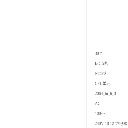
30个
I/O点的
N□□型
CPU单元
2064_lu_6_3
AC
100～
240V 18 12 继电器 