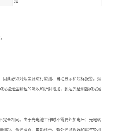
是
求。
，因此必须对烟尘源进行监测、自动显示和超标报警。烟
的光被烟尘颗粒的吸收和折射增加，到达光检测器的光减
不完全相同。由于光电池工作时不需要外加电压；光电转
栅测距、激光准直、电影还音、紫外光监视器和燃气轮机