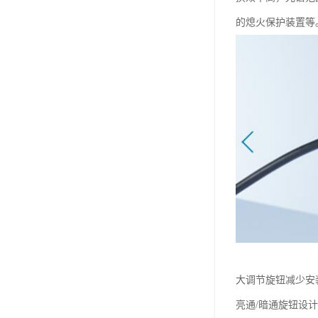
的熄火保护装置等
大调节旋钮减少安
亮通/暗通旋钮设