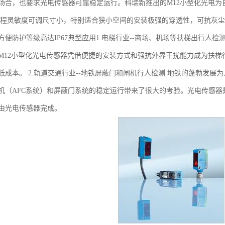
场合，也要求光电传感器可靠稳定运行。科瑞新推出的M12小型化光电
编程灵敏度可调尺寸小，特别适合狭小空间的安装极强的穿透性，可抗灰
方便防护等级高达IP67典型应用1.电梯行业--商场、机场等扶梯出行人
M12小型化光电传感器凭借便捷的安装方式和强抗外界干扰能力成为扶
低成本。 2.轨道交通行业--地铁屏蔽门和闸机行人检测 地铁的蓬勃发
机（AFC系统）和屏蔽门系统的稳定运行带来了很大的考验。光电传感器
由光电传感器完成。