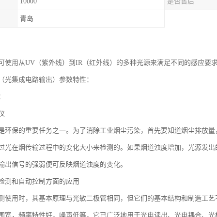
10000
是否售后
青岛
可使用从UV（紫外线）到IR（红外线）的多种光源来满足不同的感应要
（光集成电路输出）参数特性：
：
仪
是环保的重要任务之一。为了消除工业烟尘污染，首先要知道烟尘排放量
过光在烟传输过程中的变化大小来检测的。如果烟道浊度增加，光源发出
输出信号的强弱便可反映烟道浊度的变化。
检测和自动控制方面的应用
测使用时，其基本原理与光敏二极管相同，但它们的基本结构和制造工艺
围宽，频率特性好，噪声低等，它已广泛地用于光电读出、光电耦合、光