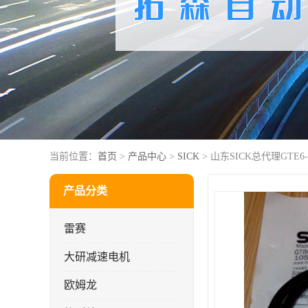
当前位置：
首页
>
产品中心
>
SICK
> 山东SICK总代理GTE6-N
产品分类
雷赛
大研减速电机
欧姆龙