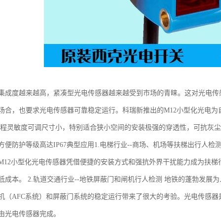
集成度越来越高，紧凑型光电传感器越来越受到市场的青睐。这对光电传
场合，也要求光电传感器可靠稳定运行。科瑞新推出的M12小型化光电
编程灵敏度可调尺寸小，特别适合狭小空间的安装极强的穿透性，可抗灰
方便防护等级高达IP67典型应用1.电梯行业--商场、机场等扶梯出行人
M12小型化光电传感器凭借便捷的安装方式和强抗外界干扰能力成为扶
低成本。 2.轨道交通行业--地铁屏蔽门和闸机行人检测 地铁的蓬勃发
机（AFC系统）和屏蔽门系统的稳定运行带来了很大的考验。光电传感器
由光电传感器完成。