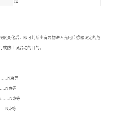
是
强度变化后，即可判断出有异物进入光电传感器设定的危
行或防止误启动的目的。
6……N束等
……N束等
6……N束等
……N束等