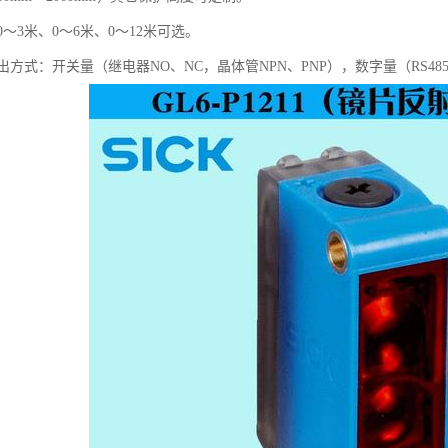
～3米、0～6米、0～12米可选。
方式：开关量（继电器NO、NC，晶体管NPN、PNP），数字量（RS48