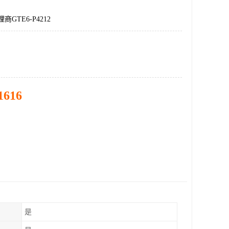
商GTE6-P4212
1616
是