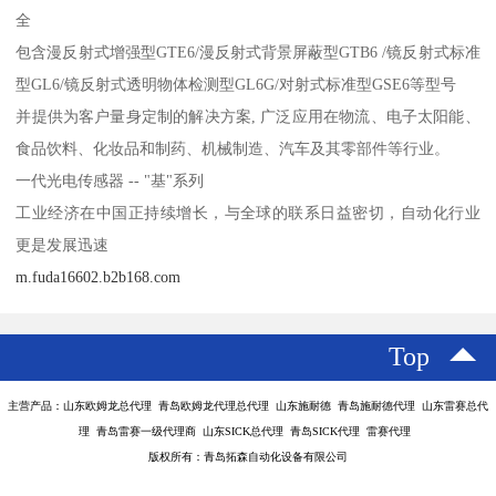
全
包含漫反射式增强型GTE6/漫反射式背景屏蔽型GTB6 /镜反射式标准
型GL6/镜反射式透明物体检测型GL6G/对射式标准型GSE6等型号
并提供为客户量身定制的解决方案, 广泛应用在物流、电子太阳能、
食品饮料、化妆品和制药、机械制造、汽车及其零部件等行业。
一代光电传感器 -- "基"系列
工业经济在中国正持续增长，与全球的联系日益密切，自动化行业
更是发展迅速
m.fuda16602.b2b168.com
Top
主营产品：山东欧姆龙总代理 青岛欧姆龙代理总代理 山东施耐德 青岛施耐德代理 山东雷赛总代
理 青岛雷赛一级代理商 山东SICK总代理 青岛SICK代理 雷赛代理
版权所有：青岛拓森自动化设备有限公司