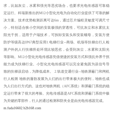
求，比如灰尘，水雾和强光等恶劣场合，也要求光电传感器可靠稳
定运行。科瑞新推出的M12小型化光电为自动化行业提供了可靠的解
决方案。技术优势检测距离可达6m，通过芯片编程灵敏度可调尺寸
小，特别适合狭小空间的安装极强的穿透性，可抗灰尘和水雾抗太
阳光干扰，适用于户瑞技术，可拆卸安装头和安装螺母，安装方便
防护等级高达IP67典型应用1.电梯行业--商场、机场等扶梯出行人检
测户外的人行扶梯所处环境比较恶劣，会受到灰尘，水雾和太阳光
等影响。M12小型化光电传感器凭借便捷的安装方式和强抗外界干扰
能力成为扶梯行业。小型化光电传感器可以完全避免因为误信号导
致的扶梯误启动，为降低成本。 2.轨道交通行业--地铁屏蔽门和闸机
行人检测 地铁的蓬勃发展为人们的出行带来极大的便利，地铁也成
为人们出行方式的。这也对地铁闸机（AFC系统）和屏蔽门系统的稳
定运行带来了很大的考验。光电传感器是AFC系统和屏蔽门系统中极
为关键的零部件，行人的通过检测和防夹全是由光电传感器完成。
m.fuda16602.b2b168.com