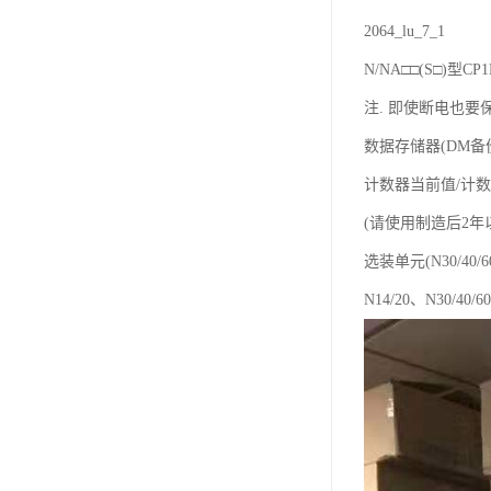
2064_lu_7_1
N/NA□□(S□)型
注. 即使断电也要保
数据存储器(DM备
计数器当前值/计数
(请使用制造后2年以内
选装单元(N30/40/6
N14/20、N30/40/