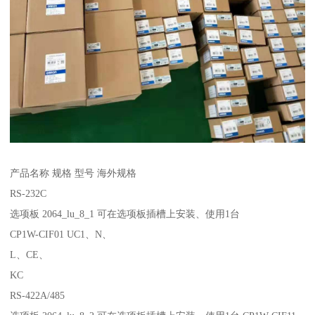
产品名称 规格 型号 海外规格
RS-232C
选项板 2064_lu_8_1 可在选项板插槽上安装、使用1台
CP1W-CIF01 UC1、N、
L、CE、
KC
RS-422A/485