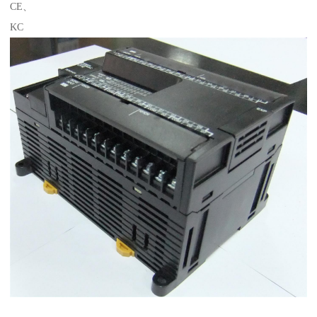
CE、
KC