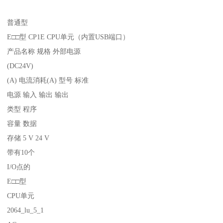
普通型
E□□型 CP1E CPU单元（内置USB端口）
产品名称 规格 外部电源
(DC24V)
(A) 电流消耗(A) 型号 标准
电源 输入 输出 输出
类型 程序
容量 数据
存储 5 V 24 V
带有10个
I/O点的
E□□型
CPU单元
2064_lu_5_1