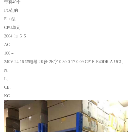
带有40个
I/O点的
E□□型
CPU单元
2064_lu_5_5
AC
100～
240V 24 16 继电器 2K步 2K字 0.30 0.17 0.09 CP1E-E40DR-A UC1、
N、
L、
CE、
KC