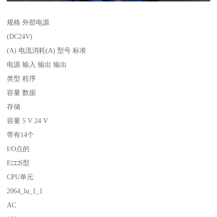
规格 外部电源
(DC24V)
(A) 电流消耗(A) 型号 标准
电源 输入 输出 输出
类型 程序
容量 数据
存储
容量 5 V 24 V
带有14个
I/O点的
E□□S型
CPU单元
2064_lu_1_1
AC