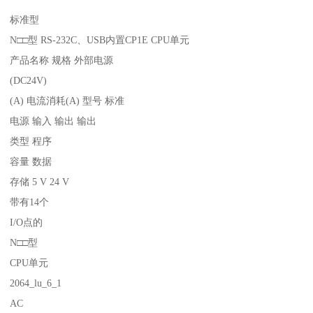
标准型
N□□型 RS-232C、USB内置CP1E CPU单元
产品名称 规格 外部电源
(DC24V)
(A) 电流消耗(A) 型号 标准
电源 输入 输出 输出
类型 程序
容量 数据
存储 5 V 24 V
带有14个
I/O点的
N□□型
CPU单元
2064_lu_6_1
AC