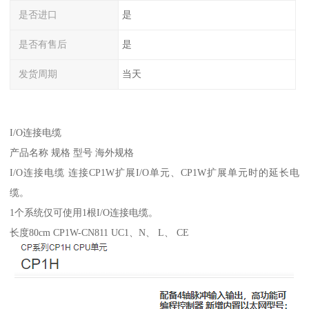
是否进口
是
是否有售后
是
发货周期
当天
I/O连接电缆
产品名称 规格 型号 海外规格
I/O连接电缆 连接CP1W扩展I/O单元、CP1W扩展单元时的延长电
缆。
1个系统仅可使用1根I/O连接电缆。
长度80cm CP1W-CN811 UC1、N、 L、 CE