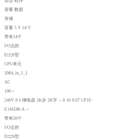
类型 程序
容量 数据
存储
容量 5 V 24 V
带有14个
I/O点的
E□□S型
CPU单元
2064_lu_1_1
AC
100～
240V 8 6 继电器 2K步 2K字 -- 0.16 0.07 CP1E-
E14SDR-A --
带有20个
I/O点的
E□□S型