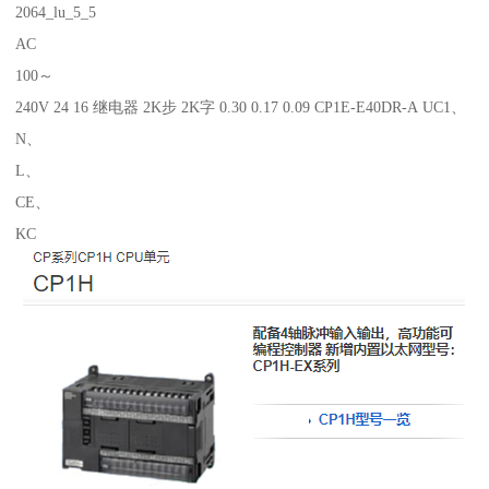
2064_lu_5_5
AC
100～
240V 24 16 继电器 2K步 2K字 0.30 0.17 0.09 CP1E-E40DR-A UC1、
N、
L、
CE、
KC