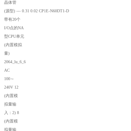
晶体管
(源型) --- 0.31 0.02 CP1E-N60DT1-D
带有20个
I/O点的NA
型CPU单元
(内置模拟
量)
2064_lu_6_6
AC
100～
240V 12
(内置模
拟量输
入：2) 8
(内置模
拟量输