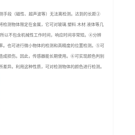
检测手段（磁性、超声波等）无法离检测。达到的长距②
检测物体限定在金属，它可对玻璃.塑料.木材.液体等几
，所以不包含机械性工作时间，响应时间非常短。④分辨
率。也可进行微小物体的检测和高精度的位置检测。⑤可
造成损伤。因此，传感器能长期使用。⑥可实现颜色判别
所差异。利用这种性质，可对检测物体的颜色进行检测。