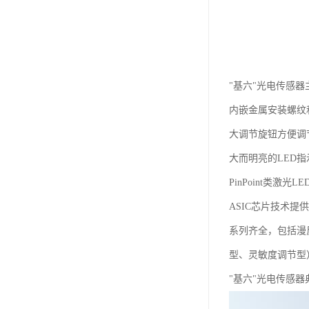
"基六"光电传感器
内嵌金属安装螺纹和
大调节旋钮方便调
大而明亮的LED
PinPoint类激
ASIC芯片技术提
系列齐全，包括漫
型、灵敏度调节型
"基六"光电传感