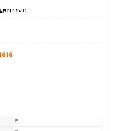
商GL6-N4112
1616
是