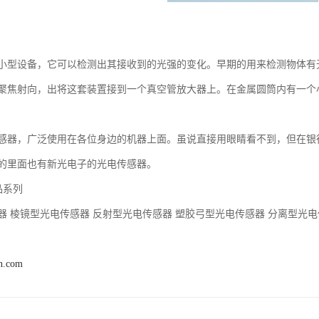
小型设备，它可以检测出其接收到的光强的变化。早期的用来检测物体有
聚焦射向，出将这套装置接到一个真空管放大器上。在金属圆筒内有一个
感器，广泛使用在各位身边的机器上面。虽说直接用眼睛看不到，但在银
的里面也有新光电子的光电传感器。
品系列
器 棱镜型光电传感器 反射型光电传感器 塑胶弓型光电传感器 分离型光电
n.com