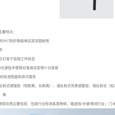
主要特点：
IP67防护等级保证其坚固耐用
节
指示灯易于监视工作状态
光LED光源技术使得对准调试变得十分容易
供的检测性能和高可靠性
反射式增强型（短距离、长距离）、漫反射式背景遮蔽型、镜反射式（标
）等
器典型应用主要包括：包装行业检测各类物体；输送线/仓储/物流行业；门