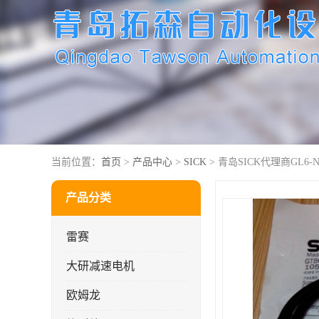
当前位置：
首页
>
产品中心
>
SICK
> 青岛SICK代理商GL6-N4
产品分类
雷赛
大研减速电机
欧姆龙