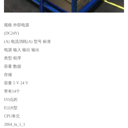
规格 外部电源
(DC24V)
(A) 电流消耗(A) 型号 标准
电源 输入 输出 输出
类型 程序
容量 数据
存储
容量 5 V 24 V
带有14个
I/O点的
E□□S型
CPU单元
2064_lu_1_1