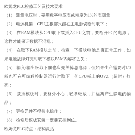
欧姆龙PLC检修工艺及技术要求
（1） 测量电压时，要用数字电压表或精度为1%的表测量
（2） 电源机架，CPU主板都只能在主电源切断时取下；
（3） 在RAM模块从CPU取下或插入CPU之前，要断开PC的电源，
这样才能保证数据不混乱；
（4） 在取下RAM模块之前，检查一下模块电池是否正常工作，如
果电池故障灯亮时取下模块PAM内容将丢失；
（5） 输入/输出板取下前也应先关掉总电源，但如果生产需要时I/0
板也可在可编程控制器运行时取下，但CPU板上的QVZ（超时）灯
亮；
（6） 拨插模板时，要格外小心，轻拿轻放，并运离产生静电的物
品；
（7） 更换元件不得带电操作；
（8） 检修后模板安装一定要安插到位。
欧姆龙PLC特点：结构灵活