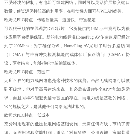
不受环境的限制，有电即可组建网络，同时可以灵活扩展接入端口
数量，使资源保持较高的利用率，在移动性方面可与WLAN媲美。
欧姆龙PLC特点：传输质量高、速度快、带宽稳定
可以很平顺的在线观赏DVD影片，它所提供的14Mbps带宽可以为很
多应用平台提供保证。新的电力线标准HomePlug AV传输速度已经达
到了200Mbps；为了确保QoS，HomePlug AV采用了时分多路访问
（TDMA）与带有冲突检测机能的载体侦听多路访问（CSMA）协
议，两者结合，能够很好地传输流媒体。
欧姆龙PLC特点：范围广
无所不在的电力线网络也是这种技术的优势。虽然无线网络可以做
到不破墙，但对于高层建筑来说，其必需布设N多个AP才能满足需
求，而且同样不能避免信号盲区的存在。而电力线是基础的网络，
它的规模之大，是其他任何网络无法比拟的。
欧姆龙PLC特点：低成本
充分利用现有的低压配电网络基础设施，无需任何布线，节约了资
源。无需挖沟和穿墙打洞，避免了对建筑物、公用设施、家庭装潢