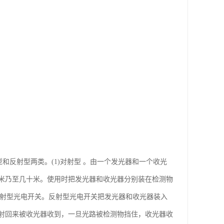
对射型和反射型两类。(1)对射型 。由一个发光器和一个收光
米乃至几十米。使用时把发光器和收光器分别装在检测物
反射型光电开关。反射型光电开关把发光器和收光器装入
射回来被收光器收到，一旦光路被检测物挡住，收光器收