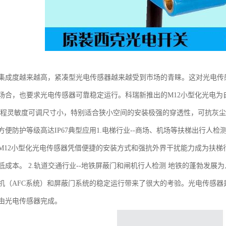
集成度越来越高，紧凑型光电传感器越来越受到市场的青睐。这对光电传
场合，也要求光电传感器可靠稳定运行。科瑞新推出的M12小型化光电
编程灵敏度可调尺寸小，特别适合狭小空间的安装极强的穿透性，可抗灰
方便防护等级高达IP67典型应用1.电梯行业--商场、机场等扶梯出行人
M12小型化光电传感器凭借便捷的安装方式和强抗外界干扰能力成为扶
低成本。 2.轨道交通行业--地铁屏蔽门和闸机行人检测 地铁的蓬勃发
机（AFC系统）和屏蔽门系统的稳定运行带来了很大的考验。光电传感器
由光电传感器完成。