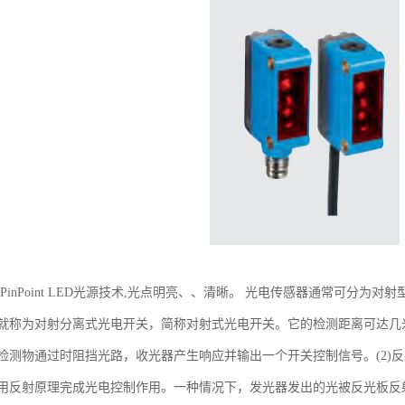
光PinPoint LED光源技术,光点明亮、、清晰。 光电传感器通常可分为
就称为对射分离式光电开关，简称对射式光电开关。它的检测距离可达几
检测物通过时阻挡光路，收光器产生响应并输出一个开关控制信号。(2)
用反射原理完成光电控制作用。一种情况下，发光器发出的光被反光板反