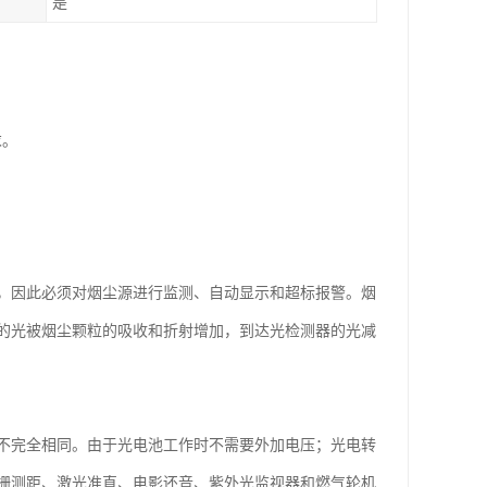
是
求。
，因此必须对烟尘源进行监测、自动显示和超标报警。烟
的光被烟尘颗粒的吸收和折射增加，到达光检测器的光减
不完全相同。由于光电池工作时不需要外加电压；光电转
栅测距、激光准直、电影还音、紫外光监视器和燃气轮机