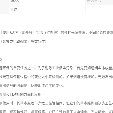
10000
是否售后
青岛
可使用从UV（紫外线）到IR（红外线）的多种光源来满足不同的感应要
（光集成电路输出）参数特性：
：
仪
是环保的重要任务之一。为了消除工业烟尘污染，首先要知道烟尘排放量
过光在烟传输过程中的变化大小来检测的。如果烟道浊度增加，光源发出
输出信号的强弱便可反映烟道浊度的变化。
检测和自动控制方面的应用
测使用时，其基本原理与光敏二极管相同，但它们的基本结构和制造工艺
围宽，频率特性好，噪声低等，它已广泛地用于光电读出、光电耦合、光