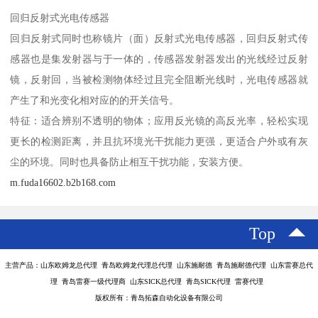
回归反射式光电传感器
回归反射式同时也称镜片（面）反射式光电传感器，回归反射式传
感器也是集发射器与于一体的，传感器发射器发出的光线经过反射
镜，反射回，当被检测物体经过且完全阻断光线时，光电传感器就
产生了和光变化相对应的的开关信号。
特征：适合辨别不透明的物体；应用反光镜的高反光率，轻松实现
更长的检测距离，并且抗环境光干扰能力更强，更适合户外或有灰
尘的环境。同时也具备防止相互干扰功能，安装方便。
m.fuda16602.b2b168.com
Top
主营产品：山东欧姆龙总代理 青岛欧姆龙代理总代理 山东施耐德 青岛施耐德代理 山东雷赛总代
理 青岛雷赛一级代理商 山东SICK总代理 青岛SICK代理 雷赛代理
版权所有：青岛拓森自动化设备有限公司