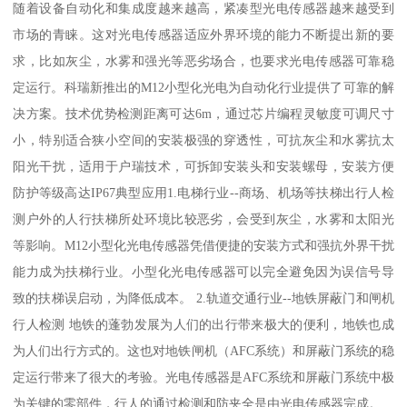
随着设备自动化和集成度越来越高，紧凑型光电传感器越来越受到
市场的青睐。这对光电传感器适应外界环境的能力不断提出新的要
求，比如灰尘，水雾和强光等恶劣场合，也要求光电传感器可靠稳
定运行。科瑞新推出的M12小型化光电为自动化行业提供了可靠的解
决方案。技术优势检测距离可达6m，通过芯片编程灵敏度可调尺寸
小，特别适合狭小空间的安装极强的穿透性，可抗灰尘和水雾抗太
阳光干扰，适用于户瑞技术，可拆卸安装头和安装螺母，安装方便
防护等级高达IP67典型应用1.电梯行业--商场、机场等扶梯出行人检
测户外的人行扶梯所处环境比较恶劣，会受到灰尘，水雾和太阳光
等影响。M12小型化光电传感器凭借便捷的安装方式和强抗外界干扰
能力成为扶梯行业。小型化光电传感器可以完全避免因为误信号导
致的扶梯误启动，为降低成本。 2.轨道交通行业--地铁屏蔽门和闸机
行人检测 地铁的蓬勃发展为人们的出行带来极大的便利，地铁也成
为人们出行方式的。这也对地铁闸机（AFC系统）和屏蔽门系统的稳
定运行带来了很大的考验。光电传感器是AFC系统和屏蔽门系统中极
为关键的零部件，行人的通过检测和防夹全是由光电传感器完成。