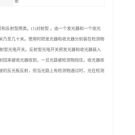
是
对射型和反射型两类。(1)对射型 。由一个发光器和一个收光
米乃至几十米。使用时把发光器和收光器分别装在检测物
反射型光电开关。反射型光电开关把发光器和收光器装入
射回来被收光器收到，一旦光路被检测物挡住，收光器收
被的反光板反射，但当光路上有检测物通过时，光在检测