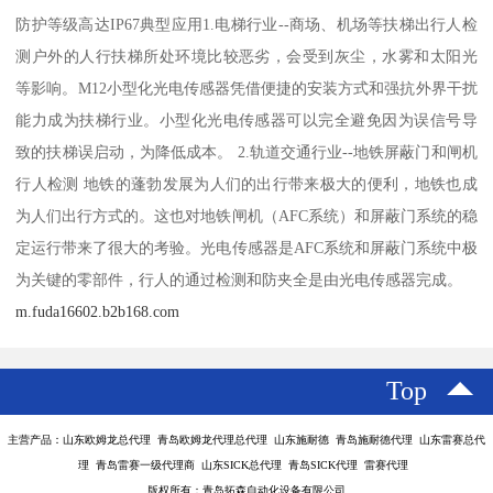
防护等级高达IP67典型应用1.电梯行业--商场、机场等扶梯出行人检
测户外的人行扶梯所处环境比较恶劣，会受到灰尘，水雾和太阳光
等影响。M12小型化光电传感器凭借便捷的安装方式和强抗外界干扰
能力成为扶梯行业。小型化光电传感器可以完全避免因为误信号导
致的扶梯误启动，为降低成本。 2.轨道交通行业--地铁屏蔽门和闸机
行人检测 地铁的蓬勃发展为人们的出行带来极大的便利，地铁也成
为人们出行方式的。这也对地铁闸机（AFC系统）和屏蔽门系统的稳
定运行带来了很大的考验。光电传感器是AFC系统和屏蔽门系统中极
为关键的零部件，行人的通过检测和防夹全是由光电传感器完成。
m.fuda16602.b2b168.com
Top
主营产品：山东欧姆龙总代理 青岛欧姆龙代理总代理 山东施耐德 青岛施耐德代理 山东雷赛总代
理 青岛雷赛一级代理商 山东SICK总代理 青岛SICK代理 雷赛代理
版权所有：青岛拓森自动化设备有限公司