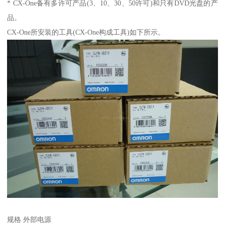
* CX-One备有多许可产品(3、10、30、50许可)和只有DVD光盘的产
品。
CX-One所安装的工具(CX-One构成工具)如下所示。
规格 外部电源