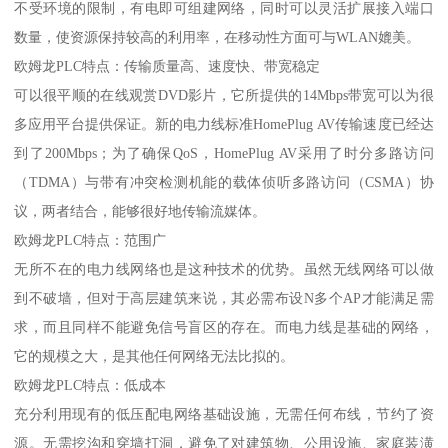
不受环境的限制，有电即可组建网络，同时可以灵活扩展接入端口
数量，使资源保持较高的利用率，在移动性方面可与WLAN媲美。
欧姆龙PLC特点：传输质量高、速度快、带宽稳定
可以很平顺的在线观赏DVD影片，它所提供的14Mbps带宽可以为很
多应用平台提供保证。新的电力线标准HomePlug AV传输速度已经达
到了200Mbps；为了确保QoS，HomePlug AV采用了时分多路访问
（TDMA）与带有冲突检测机能的载体侦听多路访问（CSMA）协
议，两者结合，能够很好地传输流媒体。
欧姆龙PLC特点：范围广
无所不在的电力线网络也是这种技术的优势。虽然无线网络可以做
到不破墙，但对于高层建筑来说，其必需布设N多个AP才能满足需
求，而且同样不能避免信号盲区的存在。而电力线是基础的网络，
它的规模之大，是其他任何网络无法比拟的。
欧姆龙PLC特点：低成本
充分利用现有的低压配电网络基础设施，无需任何布线，节约了资
源。无需挖沟和穿墙打洞，避免了对建筑物、公用设施、家庭装潢