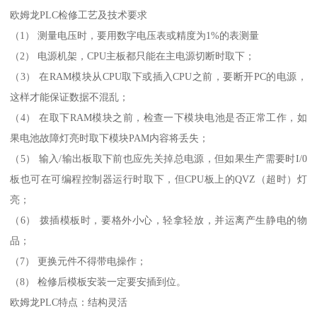
欧姆龙PLC检修工艺及技术要求
（1） 测量电压时，要用数字电压表或精度为1%的表测量
（2） 电源机架，CPU主板都只能在主电源切断时取下；
（3） 在RAM模块从CPU取下或插入CPU之前，要断开PC的电源，
这样才能保证数据不混乱；
（4） 在取下RAM模块之前，检查一下模块电池是否正常工作，如
果电池故障灯亮时取下模块PAM内容将丢失；
（5） 输入/输出板取下前也应先关掉总电源，但如果生产需要时I/0
板也可在可编程控制器运行时取下，但CPU板上的QVZ（超时）灯
亮；
（6） 拨插模板时，要格外小心，轻拿轻放，并运离产生静电的物
品；
（7） 更换元件不得带电操作；
（8） 检修后模板安装一定要安插到位。
欧姆龙PLC特点：结构灵活