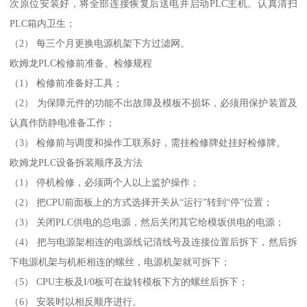
次原位安装好，将全部连接恢复后送电并启动PLC主机。认真清扫
PLC箱内卫生；
（2） 每三个月更换电源机架下方过滤网。
欧姆龙PLC检修前准备、检修规程
（1） 检修前准备好工具；
（2） 为保障元件的功能不出故障及模板不损坏，必须用保护装置及
认真作防静电准备工作；
（3） 检修前与调度和操作工联系好，需挂检修牌处挂好检修牌。
欧姆龙PLC设备拆装顺序及方法
（1） 停机检修，必须两个人以上监护操作；
（2） 把CPU前面板上的方式选择开关从“运行”转到“停”位置；
（3） 关闭PLC供电的总电源，然后关闭其它给模坂供电的电源；
（4） 把与电源架相连的电源线记清线号及连接位置后拆下，然后拆
下电源机架与机柜相连的螺丝，电源机架就可拆下；
（5） CPU主板及I/0板可在旋转模板下方的螺丝后拆下；
（6） 安装时以相反顺序进行。