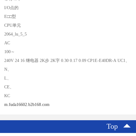
I/O点的
E□□型
CPU单元
2064_lu_5_5
AC
100～
240V 24 16 继电器 2K步 2K字 0.30 0.17 0.09 CP1E-E40DR-A UC1、
N、
L、
CE、
KC
m.fuda16602.b2b168.com
Top