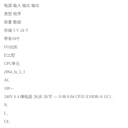
电源 输入 输出 输出
类型 程序
容量 数据
存储 5 V 24 V
带有10个
I/O点的
E□□型
CPU单元
2064_lu_5_1
AC
100～
240V 6 4 继电器 2K步 2K字 --- 0.08 0.04 CP1E-E10DR-A UC1、
N、
L、
CE、