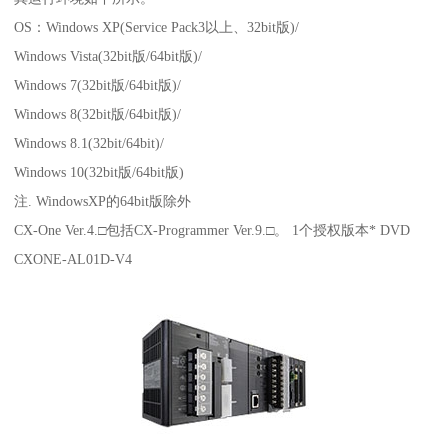
OS：Windows XP(Service Pack3以上、32bit版)/
Windows Vista(32bit版/64bit版)/
Windows 7(32bit版/64bit版)/
Windows 8(32bit版/64bit版)/
Windows 8.1(32bit/64bit)/
Windows 10(32bit版/64bit版)
注. WindowsXP的64bit版除外
CX-One Ver.4.□包括CX-Programmer Ver.9.□。 1个授权版本* DVD
CXONE-AL01D-V4