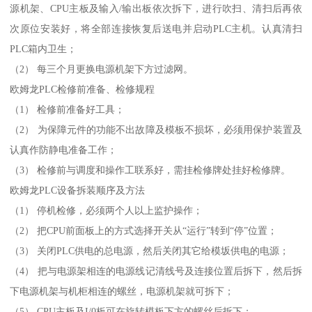
源机架、CPU主板及输入/输出板依次拆下，进行吹扫、清扫后再依
次原位安装好，将全部连接恢复后送电并启动PLC主机。认真清扫
PLC箱内卫生；
（2） 每三个月更换电源机架下方过滤网。
欧姆龙PLC检修前准备、检修规程
（1） 检修前准备好工具；
（2） 为保障元件的功能不出故障及模板不损坏，必须用保护装置及
认真作防静电准备工作；
（3） 检修前与调度和操作工联系好，需挂检修牌处挂好检修牌。
欧姆龙PLC设备拆装顺序及方法
（1） 停机检修，必须两个人以上监护操作；
（2） 把CPU前面板上的方式选择开关从“运行”转到“停”位置；
（3） 关闭PLC供电的总电源，然后关闭其它给模坂供电的电源；
（4） 把与电源架相连的电源线记清线号及连接位置后拆下，然后拆
下电源机架与机柜相连的螺丝，电源机架就可拆下；
（5） CPU主板及I/0板可在旋转模板下方的螺丝后拆下；