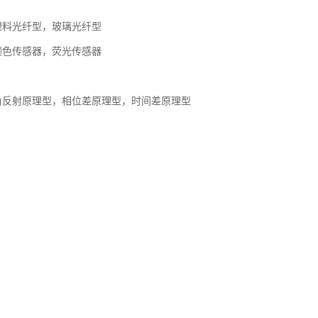
塑料光纤型，玻璃光纤型
颜色传感器，荧光传感器
角反射原理型，相位差原理型，时间差原理型