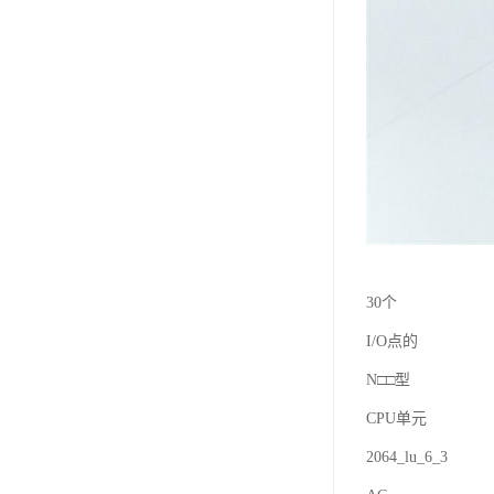
30个
I/O点的
N□□型
CPU单元
2064_lu_6_3