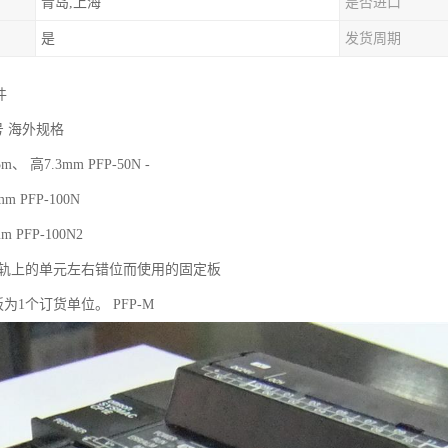
青岛,上海
是否进口
是
发货周期
件
号 海外规格
、 高7.3mm PFP-50N -
 PFP-100N
 PFP-100N2
N导轨上的单元左右错位而使用的固定板
板为1个订货单位。 PFP-M