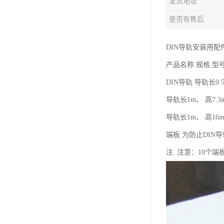
发货地址
是否有售后
DIN导轨安装用配
产品名称 规格 型
DIN导轨 导轨长0.5m
导轨长1m、 高7.3mm
导轨长1m、 高16mm
端板 为防止DI
注. 注意：10个端