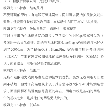
（8） 检修后模板安装一定要安插到位。
欧姆龙PLC特点：结构灵活
不受环境的限制，有电即可组建网络，同时可以灵活扩展接入端口
数量，使资源保持较高的利用率，在移动性方面可与WLAN媲美。
欧姆龙PLC特点：传输质量高、速度快、带宽稳定
可以很平顺的在线观赏DVD影片，它所提供的14Mbps带宽可以为很
多应用平台提供保证。新的电力线标准HomePlug AV传输速度已经达
到了200Mbps；为了确保QoS，HomePlug AV采用了时分多路访问
（TDMA）与带有冲突检测机能的载体侦听多路访问（CSMA）协
议，两者结合，能够很好地传输流媒体。
欧姆龙PLC特点：范围广
无所不在的电力线网络也是这种技术的优势。虽然无线网络可以做
到不破墙，但对于高层建筑来说，其必需布设N多个AP才能满足需
求，而且同样不能避免信号盲区的存在。而电力线是基础的网络，
它的规模之大，是其他任何网络无法比拟的。
欧姆龙PLC特点：低成本