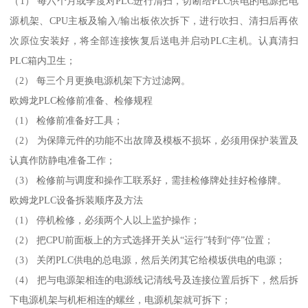
（1） 每六个月或季度对PLC进行清扫，切断给PLC供电的电源把电
源机架、CPU主板及输入/输出板依次拆下，进行吹扫、清扫后再依
次原位安装好，将全部连接恢复后送电并启动PLC主机。认真清扫
PLC箱内卫生；
（2） 每三个月更换电源机架下方过滤网。
欧姆龙PLC检修前准备、检修规程
（1） 检修前准备好工具；
（2） 为保障元件的功能不出故障及模板不损坏，必须用保护装置及
认真作防静电准备工作；
（3） 检修前与调度和操作工联系好，需挂检修牌处挂好检修牌。
欧姆龙PLC设备拆装顺序及方法
（1） 停机检修，必须两个人以上监护操作；
（2） 把CPU前面板上的方式选择开关从“运行”转到“停”位置；
（3） 关闭PLC供电的总电源，然后关闭其它给模坂供电的电源；
（4） 把与电源架相连的电源线记清线号及连接位置后拆下，然后拆
下电源机架与机柜相连的螺丝，电源机架就可拆下；