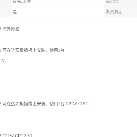
青岛,上海
是否进口
是
发货周期
号 海外规格
u_8_1 可在选项板插槽上安装、使用1台
1、N、
_8_2 可在选项板插槽上安装、使用1台 CP1W-CIF11
 CP1W-CIF12-V1