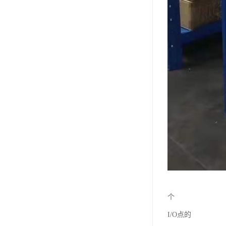
个
I/O点的