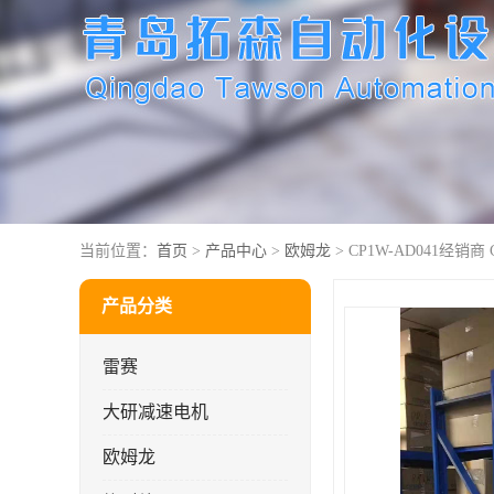
当前位置：
首页
>
产品中心
>
欧姆龙
> CP1W-AD041经销商 
产品分类
雷赛
大研减速电机
欧姆龙