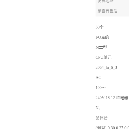
发货地址
是否有售后
30个
I/O点的
N□□型
CPU单元
2064_lu_6_3
AC
100～
240V 18 12 继电器 
N、
晶体管
(漏型) 0.30 0.27 0