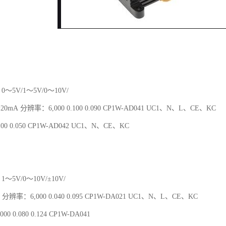
0～5V/1～5V/0～10V/
～20mA 分辨率：6,000 0.100 0.090 CP1W-AD041 UC1、N、L、CE、KC
00 0.050 CP1W-AD042 UC1、N、CE、KC
1～5V/0～10V/±10V/
 分辨率：6,000 0.040 0.095 CP1W-DA021 UC1、N、L、CE、KC
00 0.080 0.124 CP1W-DA041