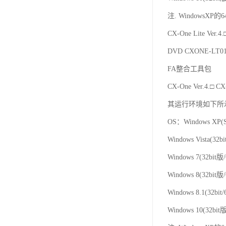
注. WindowsXP的
CX-One Lite Ve
DVD CXONE-LT01
FA整合工具包
CX-One Ver.
其运行环境如下所
OS：Windows XP(S
Windows Vista(32b
Windows 7(32bit版
Windows 8(32bit版
Windows 8.1(32bit/
Windows 10(32bit