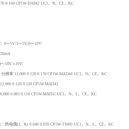
70 0.160 CP1W-DA042 UC1、N、CE、KC
：0～5V/1～5V/0～10V/
～20mA
10V/±10V/
分辨率 12,000 0.120 0.170 CP1W-MAD44 UC1、N、CE、KC
,000 0.120 0.120 CP1W-MAD42
,000 0.083 0.110 CP1W-MAD11 UC1、N、L、CE、KC
：热电偶(J、K) 0.040 0.059 CP1W-TS001 UC1、N、L、CE、KC