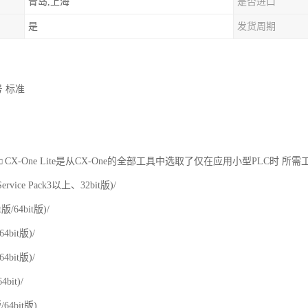
青岛,上海
是否进口
是
发货周期
号 标准
 Ver.4.□ CX-One Lite是从CX-One的全部工具中选取了仅在应用小型P
ervice Pack3以上、32bit版)/
it版/64bit版)/
/64bit版)/
/64bit版)/
64bit)/
版/64bit版)