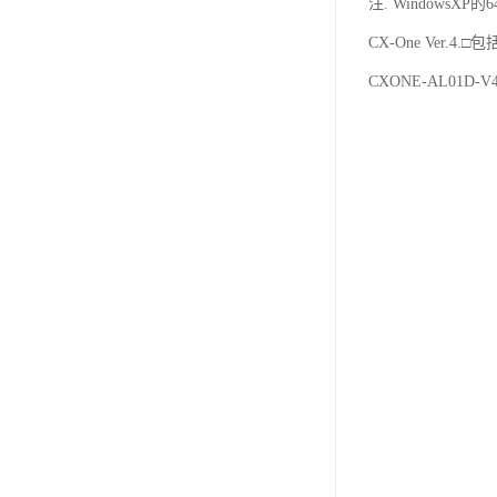
注. WindowsXP的
CX-One Ver.4.□
CXONE-AL01D-V