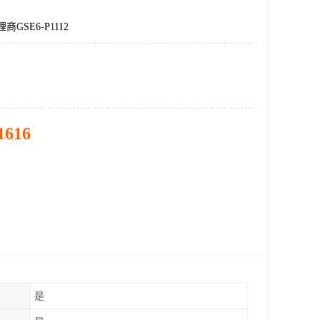
商GSE6-P1112
1616
是