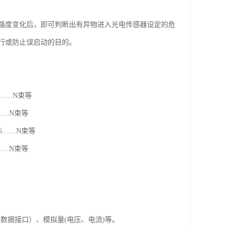
强度变化后，即可判断出有异物进入光电传感器设定的危
行或防止误启动的目的。
6……N束等
……N束等
6……N束等
……N束等
5数据接口）、模拟量(电压、电流)等。