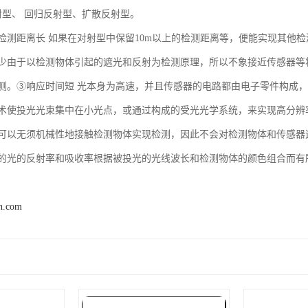
射型、 回归反射型、扩散反射型。
检测距离长 如果在对射型中保留10m以上的检测距离等，便能实现其他
少由于以检测物体引起的遮光和反射为检测原理，所以不象接近传感器等将
测。③响应时间短 光本身为高速，并且传感器的电路都由电子零件构成
术使投光光束集中在小光点，或通过构成的受光光学系统，来实现高分辨
可以无须机械性地接触检测物体实现检测，因此不会对检测物体和传感器
的光的反射率和吸收率根据被投光的光线波长和检测物体的颜色组合而有
n.com