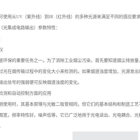
可使用从UV（紫外线）到IR（红外线）的多种光源来满足不同的感应要
（光集成电路输出）参数特性：
：
仪
是环保的重要任务之一。为了消除工业烟尘污染，首先要知道烟尘排放量
过光在烟传输过程中的变化大小来检测的。如果烟道浊度增加，光源发出
输出信号的强弱便可反映烟道浊度的变化。
检测和自动控制方面的应用
测使用时，其基本原理与光敏二极管相同，但它们的基本结构和制造工艺
围宽，频率特性好，噪声低等，它已广泛地用于光电读出、光电耦合、光
。