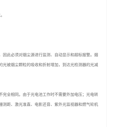
求。
，因此必须对烟尘源进行监测、自动显示和超标报警。烟
的光被烟尘颗粒的吸收和折射增加，到达光检测器的光减
不完全相同。由于光电池工作时不需要外加电压；光电转
栅测距、激光准直、电影还音、紫外光监视器和燃气轮机