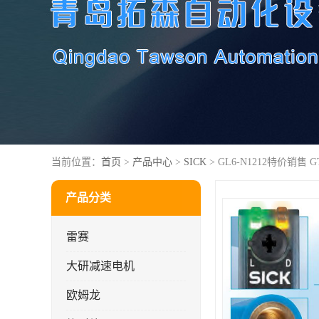
当前位置：
首页
>
产品中心
>
SICK
> GL6-N1212特价销售 G
产品分类
雷赛
大研减速电机
欧姆龙