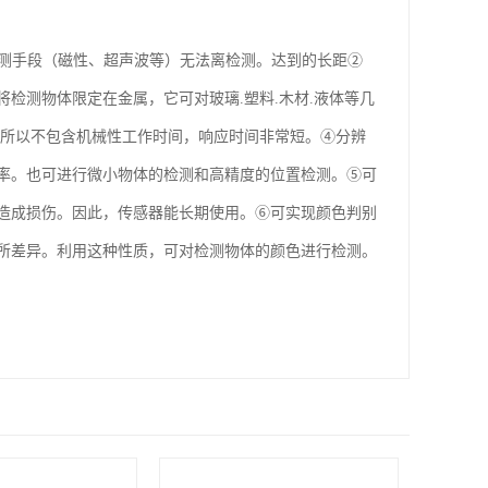
检测手段（磁性、超声波等）无法离检测。达到的长距②
检测物体限定在金属，它可对玻璃.塑料.木材.液体等几
，所以不包含机械性工作时间，响应时间非常短。④分辨
率。也可进行微小物体的检测和高精度的位置检测。⑤可
造成损伤。因此，传感器能长期使用。⑥可实现颜色判别
所差异。利用这种性质，可对检测物体的颜色进行检测。