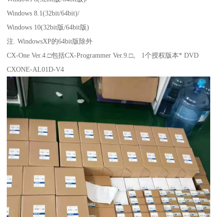
Windows 8.1(32bit/64bit)/
Windows 10(32bit版/64bit版)
注. WindowsXP的64bit版除外
CX-One Ver.4.□包括CX-Programmer Ver.9.□。 1个授权版本* DVD
CXONE-AL01D-V4